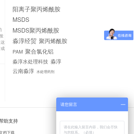
阳离子聚丙烯酰胺
MSDS
MSDS聚丙烯酰胺
的
发
淼淳经贸
聚丙烯酰胺
性这
产成
聚合氯化铝
PAM
淼淳水处理科技
淼淳
云南淼淳
水处理药剂
请您留言
帮助支持
文档下载