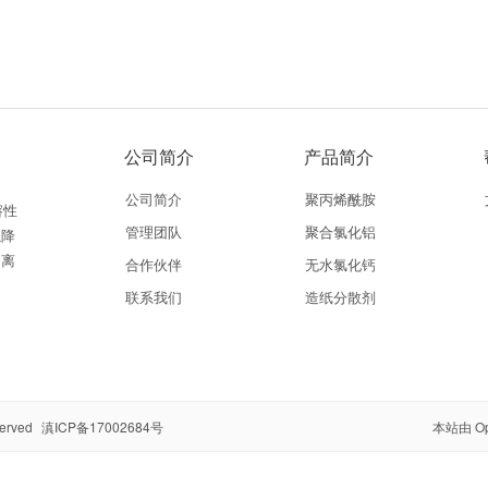
公司简介
产品简介
公司简介
聚丙烯酰胺
溶性
管理团队
聚合氯化铝
以降
阳离
合作伙伴
无水氯化钙
联系我们
造纸分散剂
served
滇ICP备17002684号
本站由
O