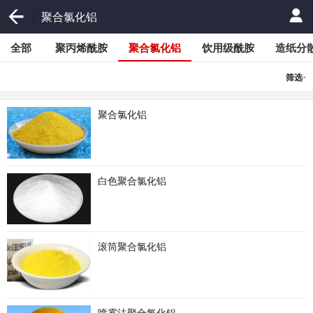
聚合氯化铝
全部
聚丙烯酰胺
聚合氯化铝
饮用级酰胺
造纸分
-
筛选
聚合氯化铝
白色聚合氯化铝
滚筒聚合氯化铝
喷雾法聚合氯化铝