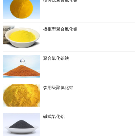
板框型聚合氯化铝
聚合氯化铝铁
饮用级聚氯化铝
碱式氯化铝