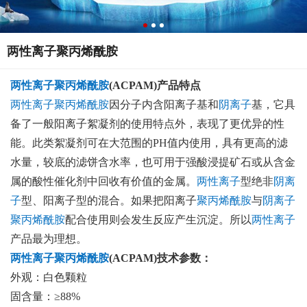
两性离子聚丙烯酰胺
两性离子
聚丙烯酰胺
(ACPAM)产品特点
两性离子
聚丙烯酰胺
因分子内含阳离子基和
阴离子
基，它具
备了一般阳离子絮凝剂的使用特点外，表现了更优异的性
能。此类絮凝剂可在大范围的PH值内使用，具有更高的滤
水量，较底的滤饼含水率，也可用于强酸浸提矿石或从含金
属的酸性催化剂中回收有价值的金属。
两性离子
型绝非
阴离
子
型、阳离子型的混合。如果把阳离子
聚丙烯酰胺
与
阴离子
聚丙烯酰胺
配合使用则会发生反应产生沉淀。所以
两性离子
产品最为理想。
两性离子
聚丙烯酰胺
(ACPAM)技术参数：
外观：白色颗粒
固含量：≥88%